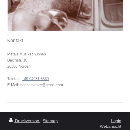
Kontakt
Meta's Musikschuppen
Deichstr.
10
26506
Norden
Telefon:
+49 04931 8569
E-Mail:
boesesvente@gmail.com
Druckversion
|
Sitemap
Login
Webansicht