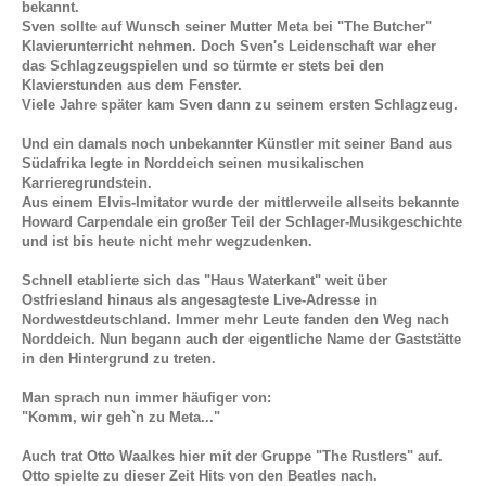
bekannt.
Sven sollte auf Wunsch seiner Mutter Meta bei "The Butcher"
Klavierunterricht nehmen. Doch Sven's Leidenschaft war eher
das Schlagzeugspielen und so türmte er stets bei den
Klavierstunden aus dem Fenster.
Viele Jahre später kam Sven dann zu seinem ersten Schlagzeug.
Und ein damals noch unbekannter Künstler mit seiner Band aus
Südafrika legte in Norddeich seinen musikalischen
Karrieregrundstein.
Aus einem Elvis-Imitator wurde der mittlerweile allseits bekannte
Howard Carpendale ein großer Teil der Schlager-Musikgeschichte
und ist bis heute nicht mehr wegzudenken.
Schnell etablierte sich das "Haus Waterkant" weit über
Ostfriesland hinaus als angesagteste Live-Adresse in
Nordwestdeutschland. Immer mehr Leute fanden den Weg nach
Norddeich. Nun begann auch der eigentliche Name der Gaststätte
in den Hintergrund zu treten.
Man sprach nun immer häufiger von:
"Komm, wir geh`n zu Meta..."
Auch trat Otto Waalkes hier mit der Gruppe "The Rustlers" auf.
Otto spielte zu dieser Zeit Hits von den Beatles nach.