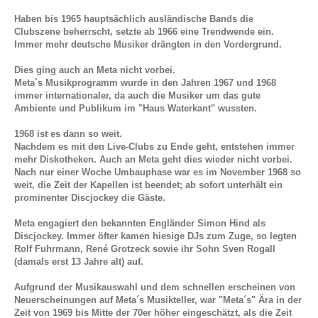
Haben bis 1965 hauptsächlich ausländische Bands die
Clubszene beherrscht, setzte ab 1966 eine Trendwende ein.
Immer mehr deutsche Musiker drängten in den Vordergrund.
Dies ging auch an Meta nicht vorbei.
Meta`s Musikprogramm wurde in den Jahren 1967 und 1968
immer internationaler, da auch die Musiker um das gute
Ambiente und Publikum im "Haus Waterkant" wussten.
1968 ist es dann so weit.
Nachdem es mit den Live-Clubs zu Ende geht, entstehen immer
mehr Diskotheken. Auch an Meta geht dies wieder nicht vorbei.
Nach nur einer Woche Umbauphase war es im November 1968 so
weit, die Zeit der Kapellen ist beendet; ab sofort unterhält ein
prominenter Discjockey die Gäste.
Meta engagiert den bekannten Engländer Simon Hind als
Discjockey. Immer öfter kamen hiesige DJs zum Zuge, so legten
Rolf Fuhrmann, René Grotzeck sowie ihr Sohn Sven Rogall
(damals erst 13 Jahre alt) auf.
Aufgrund der Musikauswahl und dem schnellen erscheinen von
Neuerscheinungen auf Meta´s Musikteller, war "Meta´s" Ära in der
Zeit von 1969 bis Mitte der 70er höher eingeschätzt, als die Zeit