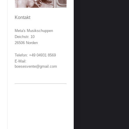
Kontakt
Meta's Musikschuppen
Deichstr.
10
26506
Norden
Telefon:
+49 04931 8569
E-Mail:
boesesvente@gmail.com