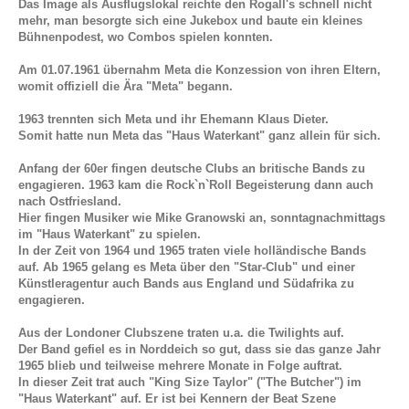
Das Image als Ausflugslokal reichte den Rogall's schnell nicht
mehr, man besorgte sich eine Jukebox und baute ein kleines
Bühnenpodest, wo Combos spielen konnten.
Am 01.07.1961 übernahm Meta die Konzession von ihren Eltern,
womit offiziell die Ära "Meta" begann.
1963 trennten sich Meta und ihr Ehemann Klaus Dieter.
Somit hatte nun Meta das "Haus Waterkant" ganz allein für sich.
Anfang der 60er fingen deutsche Clubs an britische Bands zu
engagieren. 1963 kam die Rock`n`Roll Begeisterung dann auch
nach Ostfriesland.
Hier fingen Musiker wie Mike Granowski an, sonntagnachmittags
im "Haus Waterkant" zu spielen.
In der Zeit von 1964 und 1965 traten viele holländische Bands
auf. Ab 1965 gelang es Meta über den "Star-Club" und einer
Künstleragentur auch Bands aus England und Südafrika zu
engagieren.
Aus der Londoner Clubszene traten u.a. die Twilights auf.
Der Band gefiel es in Norddeich so gut, dass sie das ganze Jahr
1965 blieb und teilweise mehrere Monate in Folge auftrat.
In dieser Zeit trat auch "King Size Taylor" ("The Butcher") im
"Haus Waterkant" auf. Er ist bei Kennern der Beat Szene